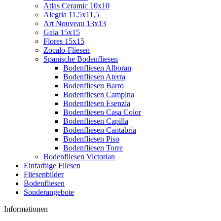
Atlas Ceramic 10x10
Alegria 11,5x11,5
Art Nouveau 13x13
Gala 15x15
Flores 15x15
Zocalo-Fliesen
Spanische Bodenfliesen
Bodenfliesen Alboran
Bodenfliesen Aterra
Bodenfliesen Barro
Bodenfliesen Campina
Bodenfliesen Esenzia
Bodenfliesen Casa Color
Bodenfliesen Capilla
Bodenfliesen Cantabria
Bodenfliesen Piso
Bodenfliesen Torre
Bodenfliesen Victorian
Einfarbige Fliesen
Fliesenbilder
Bodenfliesen
Sonderangebote
Informationen