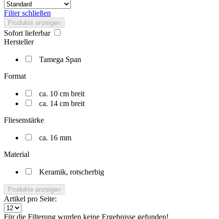
Filter schließen
Produkte anzeigen
Sofort lieferbar
Hersteller
Tamega Span
Format
ca. 10 cm breit
ca. 14 cm breit
Fliesenstärke
ca. 16 mm
Material
Keramik, rotscherbig
Produkte anzeigen
Artikel pro Seite:
Für die Filterung wurden keine Ergebnisse gefunden!