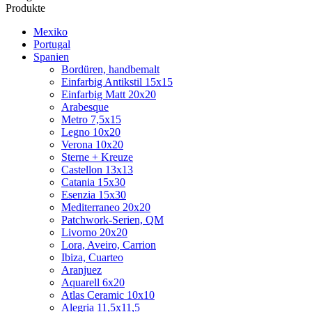
Produkte
Mexiko
Portugal
Spanien
Bordüren, handbemalt
Einfarbig Antikstil 15x15
Einfarbig Matt 20x20
Arabesque
Metro 7,5x15
Legno 10x20
Verona 10x20
Sterne + Kreuze
Castellon 13x13
Catania 15x30
Esenzia 15x30
Mediterraneo 20x20
Patchwork-Serien, QM
Livorno 20x20
Lora, Aveiro, Carrion
Ibiza, Cuarteo
Aranjuez
Aquarell 6x20
Atlas Ceramic 10x10
Alegria 11,5x11,5