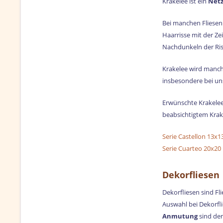
Krakelee ist ein
Netz
Bei manchen Fliesen 
Haarrisse mit der Ze
Nachdunkeln der Riss
Krakelee wird manc
insbesondere bei un
Erwünschte Krakelee-
beabsichtigtem Krake
Serie Castellon 13x1
Serie Cuarteo 20x20
Dekorfliesen
Dekorfliesen sind Fl
Auswahl bei Dekorfli
Anmutung
sind der