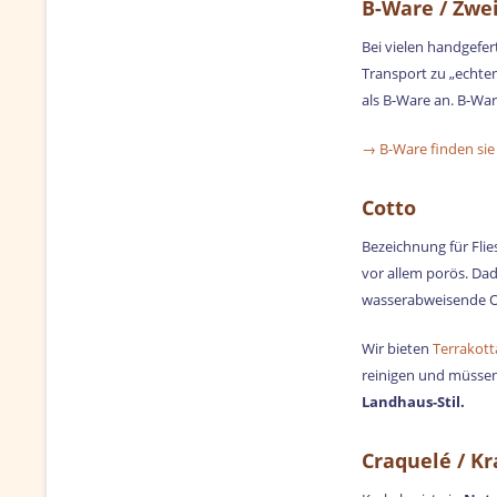
B-Ware / Zwe
Bei vielen handgefe
Transport zu „echte
als B-Ware an. B-War
→ B-Ware finden sie
Cotto
Bezeichnung für Fli
vor allem porös. Da
wasserabweisende Ob
Wir bieten
Terrakott
reinigen und müssen
Landhaus-Stil.
Craquelé / K