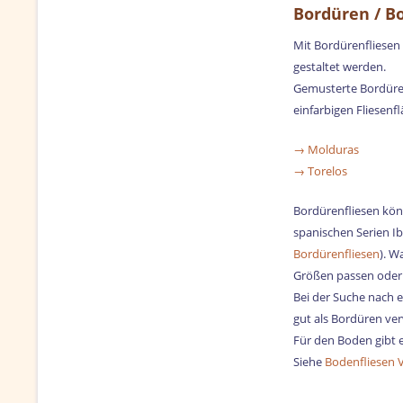
Bordüren / B
Mit Bordürenfliesen 
gestaltet werden.
Gemusterte Bordürenf
einfarbigen Fliesenf
→ Molduras
→ Torelos
Bordürenfliesen könn
spanischen Serien Ib
Bordürenfliesen
). W
Größen passen oder 
Bei der Suche nach e
gut als Bordüren ve
Für den Boden gibt e
Siehe
Bodenfliesen V