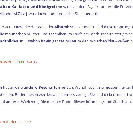
chen Kalifaten und Königreichen,
die ab dem 8. Jahrhundert die Entwickl
j oder Al Zulaij, was flacher oder polierter Stein bedeutet.
testen Bauwerke der Welt, der
Alhambra
in Granada, sind diese ursprüngl
 maurischen Muster und Techniken im Laufe der Jahrhunderte stetig weitere
adtbildes. I
n Lissabon ist ein ganzes Museum den typischen blau-weißen p
sischen Fliesenkunst
en haben eine
andere Beschaffenheit
als Wandfliesen. Sie müssen härter, 
utschen. Bodenfliesen werden auch anders verlegt. Sie sind dicker und schwe
und anderes Werkzeug. Die meisten Bodenfliesen können grundsätzlich auch
n finden Sie hier.