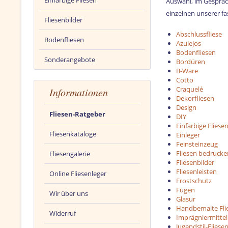
Einfarbige Fliesen
Auswahl, im Gespräch
einzelnen unserer f
Fliesenbilder
Abschlussfliese
Bodenfliesen
Azulejos
Bodenfliesen
Sonderangebote
Bordüren
B-Ware
Cotto
Craquelé
Informationen
Dekorfliesen
Design
Fliesen-Ratgeber
DIY
Einfarbige Fliese
Fliesenkataloge
Einleger
Feinsteinzeug
Fliesen bedrucke
Fliesengalerie
Fliesenbilder
Fliesenleisten
Online Fliesenleger
Frostschutz
Fugen
Wir über uns
Glasur
Handbemalte Fli
Widerruf
Imprägniermittel
Jugendstil-Fliese