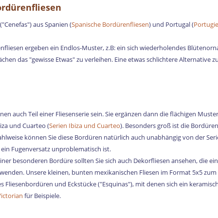
ordürenfliesen
("Cenefas") aus Spanien (
Spanische Bordürenfliesen
) und Portugal (
Portugie
liesen ergeben ein Endlos-Muster, z.B: ein sich wiederholendes Blütenorna
lächen das "gewisse Etwas" zu verleihen. Eine etwas schlichtere Alternative z
en auch Teil einer Fliesenserie sein. Sie ergänzen dann die flächigen Muster
iza und Cuarteo (
Serien Ibiza und Cuarteo
). Besonders groß ist die Bordüre
ahlweise können Sie diese Bordüren natürlich auch unabhängig von der Serie
ein Fugenversatz unproblematisch ist.
iner besonderen Bordüre sollten Sie sich auch Dekorfliesen ansehen, die ein
rwenden. Unsere kleinen, bunten mexikanischen Fliesen im Format 5x5 zum Be
s Fliesenbordüren und Eckstücke ("Esquinas"), mit denen sich ein keramische
ictorian
für Beispiele.