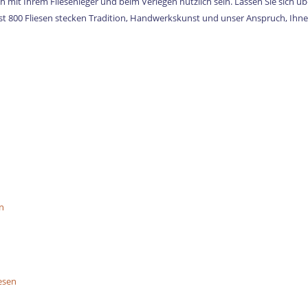
 mit Ihrem Fliesenleger und beim Verlegen nützlich sein. Lassen Sie sich übe
ast 800 Fliesen stecken Tradition, Handwerkskunst und unser Anspruch, Ihn
n
n
esen
n