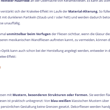
 feinster Haarrisse
an der Oberfläche von Keramikfliesen. Es kann als Stil
verstärkt sich der Krakelee-Effekt im Laufe der
Material-Alterung.
So fülle
it mit dunkleren Partikeln (Staub und / oder Fett) und werden dadurch betont
e unauffällig.
hmal
unmittelbar beim Verfugen
der Fliesen sichtbar, wenn die Glasur d
seren mexikanischen Wandfliesen auftreten kannt, zu vermeiden, können 
Optik kann auch schon bei der Herstellung angelegt werden, entweder in de
lee-Effekt:
3
iesen mit
Mustern, besonderen Strukturen oder Formen.
Sie werden fl
esen ist praktisch unbegrenzt: Von
blau-weißen
klassischen Mustern über
 persönlichen Gestaltung keine Grenzen gesetzt. Dekorfliesen werden handgefer