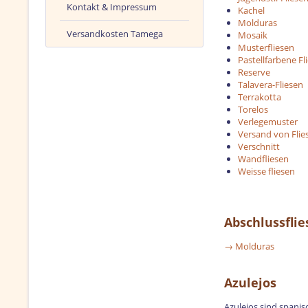
Kontakt & Impressum
Kachel
Molduras
Versandkosten Tamega
Mosaik
Musterfliesen
Pastellfarbene Fl
Reserve
Talavera-Fliesen
Terrakotta
Torelos
Verlegemuster
Versand von Flie
Verschnitt
Wandfliesen
Weisse fliesen
Abschlussflie
→ Molduras
Azulejos
Azulejos sind spanis