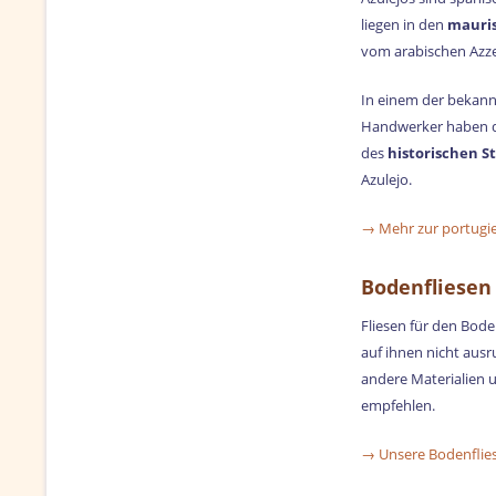
liegen in den
mauris
vom arabischen Azzeli
In einem der bekann
Handwerker haben die
des
historischen St
Azulejo.
→ Mehr zur portugie
Bodenfliesen
Fliesen für den Bod
auf ihnen nicht ausr
andere Materialien 
empfehlen.
→ Unsere Bodenfliese