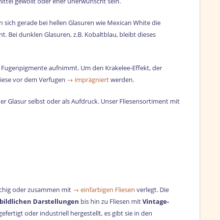
mittel gewollt oder eher unerwünscht sein.
n sich gerade bei hellen Glasuren wie Mexican White die
. Bei dunklen Glasuren, z.B. Kobaltblau, bleibt dieses
ie Fugenpigmente aufnimmt. Um den Krakelee-Effekt, der
diese vor dem Verfugen
→ imprägniert
werden.
r Glasur selbst oder als Aufdruck. Unser Fliesensortiment mit
ächig oder zusammen mit
→ einfarbigen Fliesen
verlegt. Die
bildlichen Darstellungen
bis hin zu Fliesen mit
Vintage-
tigt oder industriell hergestellt, es gibt sie in den