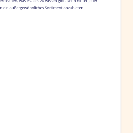
rraschen, was es alles zu wissen gibt. Denn hinter jeder
en ein außergewöhnliches Sortiment anzubieten.