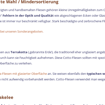
ite Wahl / Mindersortierung
rtigten und handbemalten Fliesen gehören kleine Unregelmäßigkeiten zum C
n“
Fehlern in der Optik und Qualität
wie abgeschlagenen Ecken oder Glasu
e ist immer nur beschränkt vefügbar. Stark beschädigte und zerbrochene Flie
 bei unseren Sonderangeboten.
esen aus
Terrakotta
(‚gebrannte Erde’), die traditionell eher unglasiert ang
durch kann sie Feuchtigkeit aufnehmen. Diese Cotto-Fliesen sollten mit spe
erfläche zu verleihen.
a-Fliesen mit glasierter Oberfläche
an. Sie weisen ebenfalls den
typischen w
 nicht aufwendig vorbehandelt werden. Cotto-Fliesen verwendet man wegen 
rakelee