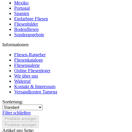
Mexiko
Portugal
Spanien
Einfarbige Fliesen
Fliesenbilder
Bodenfliesen
Sonderangebote
Informationen
Fliesen-Ratgeber
Fliesenkataloge
Fliesengalerie
Online Fliesenleger
Wir über uns
Widerruf
Kontakt & Impressum
Versandkosten Tamega
Sortierung:
Filter schließen
Produkte anzeigen
Produkte anzeigen
Artikel pro Seite: