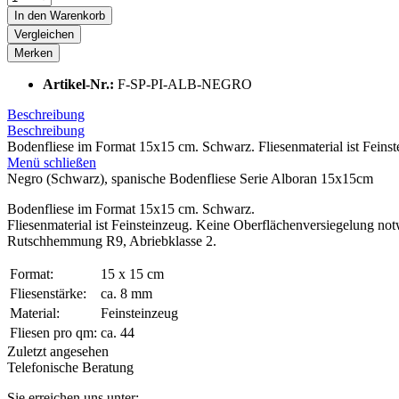
In den
Warenkorb
Vergleichen
Merken
Artikel-Nr.:
F-SP-PI-ALB-NEGRO
Beschreibung
Beschreibung
Bodenfliese im Format 15x15 cm. Schwarz. Fliesenmaterial ist Feinst
Menü schließen
Negro (Schwarz), spanische Bodenfliese Serie Alboran 15x15cm
Bodenfliese im Format 15x15 cm. Schwarz.
Fliesenmaterial ist Feinsteinzeug. Keine Oberflächenversiegelung no
Rutschhemmung R9, Abriebklasse 2.
Format:
15 x 15 cm
Fliesenstärke:
ca. 8 mm
Material:
Feinsteinzeug
Fliesen pro qm:
ca. 44
Zuletzt angesehen
Telefonische Beratung
Sie erreichen uns unter: