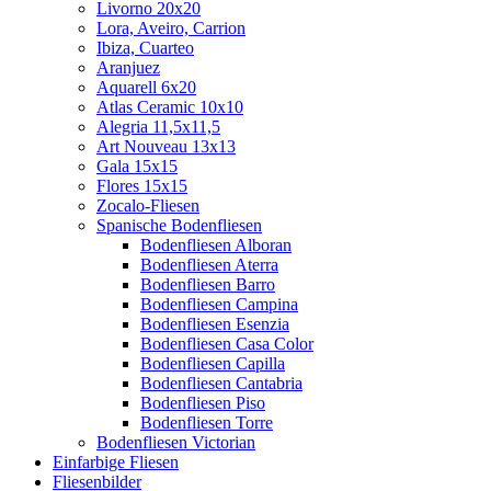
Livorno 20x20
Lora, Aveiro, Carrion
Ibiza, Cuarteo
Aranjuez
Aquarell 6x20
Atlas Ceramic 10x10
Alegria 11,5x11,5
Art Nouveau 13x13
Gala 15x15
Flores 15x15
Zocalo-Fliesen
Spanische Bodenfliesen
Bodenfliesen Alboran
Bodenfliesen Aterra
Bodenfliesen Barro
Bodenfliesen Campina
Bodenfliesen Esenzia
Bodenfliesen Casa Color
Bodenfliesen Capilla
Bodenfliesen Cantabria
Bodenfliesen Piso
Bodenfliesen Torre
Bodenfliesen Victorian
Einfarbige Fliesen
Fliesenbilder