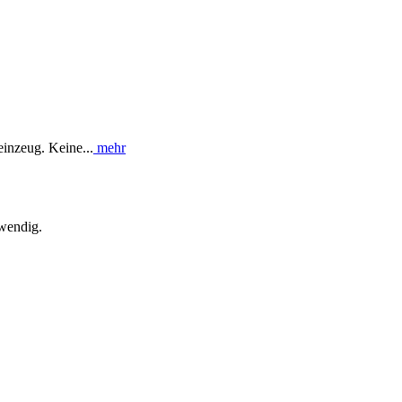
einzeug. Keine...
mehr
twendig.