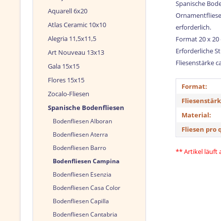
Spanische Bode
Aquarell 6x20
Ornamentfliese 
Atlas Ceramic 10x10
erforderlich.
Alegria 11,5x11,5
Format 20 x 20
Erforderliche S
Art Nouveau 13x13
Fliesenstärke c
Gala 15x15
Flores 15x15
Format:
Zocalo-Fliesen
Fliesenstärk
Spanische Bodenfliesen
Material:
Bodenfliesen Alboran
Fliesen pro 
Bodenfliesen Aterra
Bodenfliesen Barro
** Artikel läuft
Bodenfliesen Campina
Bodenfliesen Esenzia
Bodenfliesen Casa Color
Bodenfliesen Capilla
Bodenfliesen Cantabria