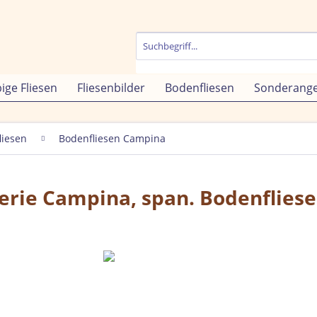
bige Fliesen
Fliesenbilder
Bodenfliesen
Sonderang
liesen
Bodenfliesen Campina
 Serie Campina, span. Bodenflies