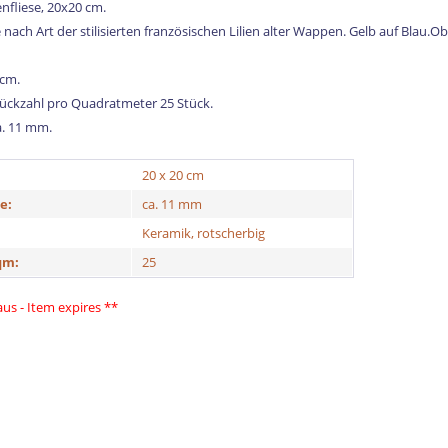
nfliese, 20x20 cm.
nach Art der stilisierten französischen Lilien alter Wappen. Gelb auf Blau.O
 cm.
tückzahl pro Quadratmeter 25 Stück.
a. 11 mm.
20 x 20 cm
e:
ca. 11 mm
Keramik, rotscherbig
qm:
25
 aus - Item expires **