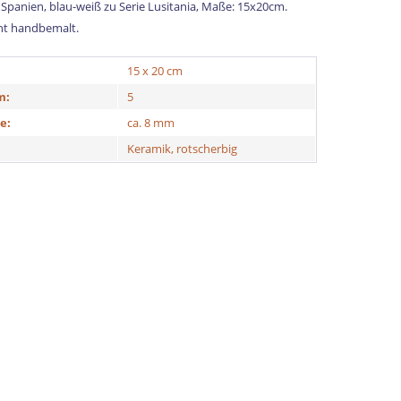
Spanien, blau-weiß zu Serie Lusitania, Maße: 15x20cm.
icht handbemalt.
15 x 20 cm
m:
5
e:
ca. 8 mm
Keramik, rotscherbig