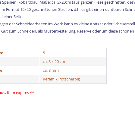
us Spanien, kobaltblau, Maße: ca. 3x20cm (aus ganzer Fliese geschnitten, de
 im Format 15x20 geschnittenen Streifen, d.h. es gibt einen sichtbaren Schn
f einer Seite.
gen der Schneidearbeiten im Werk kann es kleine Kratzer oder Scheuerstell
s: Gut zum Schneiden, als Musterbestellung, Reserve oder um diese schöne
m:
5
ca. 3 x 20 cm
e:
ca. 8 mm
Keramik, rotscherbig
 aus, item expires **