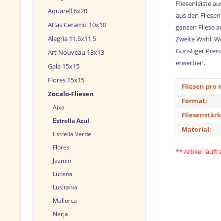
Fliesenleiste a
Aquarell 6x20
aus den Fliesen
Atlas Ceramic 10x10
ganzen Fliese au
Alegria 11,5x11,5
Zweite Wahl: We
Günstiger Prei
Art Nouveau 13x13
erwerben.
Gala 15x15
Flores 15x15
Fliesen pro 
Zocalo-Fliesen
Format:
Aixa
Fliesenstärk
Estrella Azul
Material:
Estrella Verde
Flores
** Artikel läuft
Jazmin
Lucena
Lusitania
Mallorca
Nerja