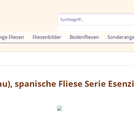
bige Fliesen
Fliesenbilder
Bodenfliesen
Sonderang
au), spanische Fliese Serie Esenz