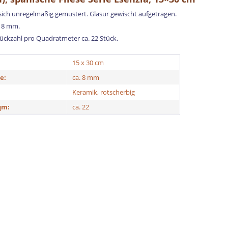
n sich unregelmäßig gemustert. Glasur gewischt aufgetragen.
. 8 mm.
tückzahl pro Quadratmeter ca. 22 Stück.
15 x 30 cm
e:
ca. 8 mm
Keramik, rotscherbig
qm:
ca. 22