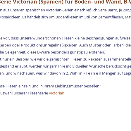
Serie Victorian (Spanien) für Boden- und Wand, B
en aus unseren spanischen Victorian-Serien einschließlich Serie Barro, je 2
Mosaikideen. Es handelt sich um Bodenfliesen im Stil von Zementfliesen, Mater
s vor, dass unsere wunderschönen Fliesen kleine Beschädigungen aufweisen,
, Kerben oder Produktionsunregelmäßigkeiten. Auch Muster oder Farben, die
die Gelegenheit, diese B-Ware besonders günstig zu erstehen.
t nur ein Beispiel, wie wir die gemischten Fliesen zu Paketen zusammenstell
estand erlaubt, werden wir gern Ihre individuellen Wünsche berücksichtige
n, und wir schauen, was wir davon in 2. Wahl in k l e i n e n Mengen auf Lag
se Fliesen einzeln und in Ihrem Lieblingsmuster bestellen?
uswahl unserer Fliesenserie
Victorian