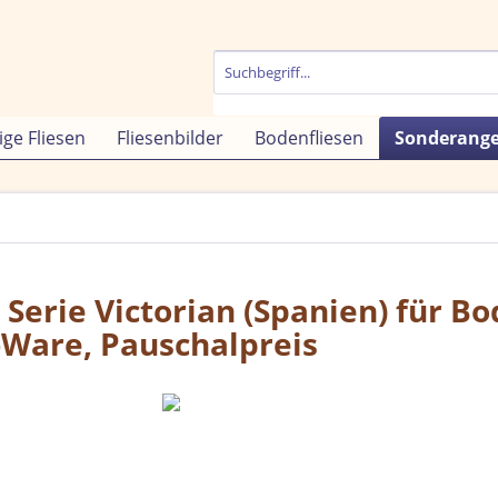
ige Fliesen
Fliesenbilder
Bodenfliesen
Sonderang
n Serie Victorian (Spanien) für B
Ware, Pauschalpreis