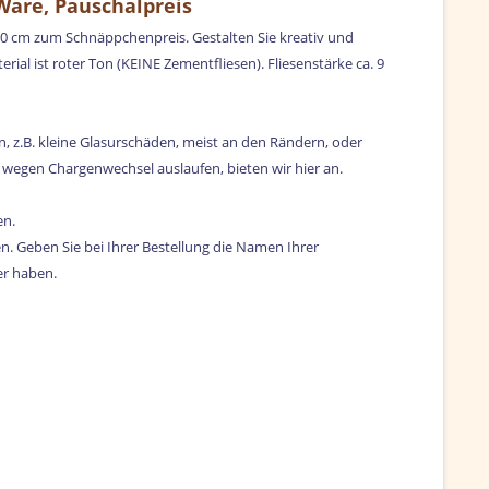
-Ware, Pauschalpreis
0x20 cm zum Schnäppchenpreis. Gestalten Sie kreativ und
ial ist roter Ton (KEINE Zementfliesen). Fliesenstärke ca. 9
 z.B. kleine Glasurschäden, meist an den Rändern, oder
 wegen Chargenwechsel auslaufen, bieten wir hier an.
en.
n. Geben Sie bei Ihrer Bestellung die Namen Ihrer
er haben.