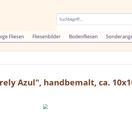
bige Fliesen
Fliesenbilder
Bodenfliesen
Sonderang
Arely Azul", handbemalt, ca. 10