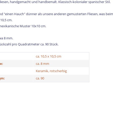
iesen, handgemacht und handbemalt. Klassisch-kolonialer spanischer Stil.
ind "einen Hauch" dünner als unsere anderen gemusterten Fliesen, was beim 
 10,5 cm.
 mexikanische Muster 10x10 cm.
twa 8 mm.
tückzahl pro Quadratmeter ca. 90 Stück.
ca. 10,5 x 10,5 cm
e:
ca. 8 mm
Keramik, rotscherbig
qm:
ca. 90